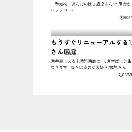
一番最初に遊んだのは３歳児さん^^ 園舎か
レッツゴー‼
202
もうすぐリニューアルする1.
さん園庭
園舎裏にある未満児園庭は、6月半ばに芝生
なります 坂をぼるのが大好き2歳児さん
202