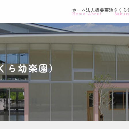
ホーム
法人概要
菊池さくら
Home
About
Sakur
くら幼楽園）