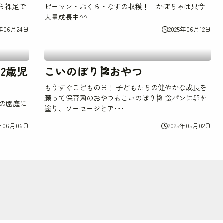
ら裸足で
ピーマン・おくら・なすの収穫！ かぼちゃは只今
大量成長中^^
5年06月24日
2025年06月12日
2歳児
こいのぼり🎏おやつ
もうすぐこどもの日！ 子どもたちの健やかな成長を
願って保育園のおやつもこいのぼり🎏 食パンに卵を
の園庭に
塗り、ソーセージとア･･･
5年06月06日
2025年05月02日