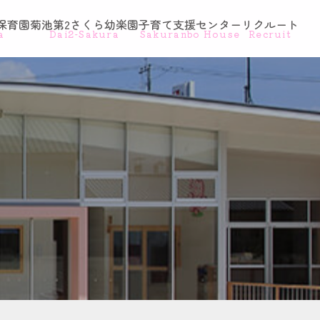
保育園
菊池第2さくら幼楽園
子育て支援センター
リクルート
a
Dai2-Sakura
Sakuranbo House
Recruit